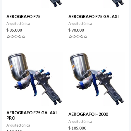
AEROGRAFO F75
AEROGRAFO F75 GALAXI
Arquitectónica
Arquitectónica
$
85.000
$
90.000
Valorado
Valorado
en
en
0
0
de
de
5
5
AEROGRAFO F75 GALAXI
AEROGRAFO H2000
PRO
Arquitectónica
Arquitectónica
$
105.000