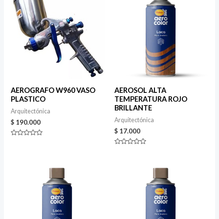
AEROGRAFO W960 VASO
AEROSOL ALTA
PLASTICO
TEMPERATURA ROJO
BRILLANTE
Arquitectónica
Arquitectónica
$
190.000
$
17.000
Valorado
en
Valorado
0
en
de
0
5
de
5