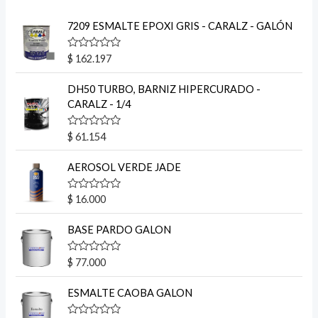
7209 ESMALTE EPOXI GRIS - CARALZ - GALÓN
V
$
162.197
a
l
o
DH50 TURBO, BARNIZ HIPERCURADO -
r
CARALZ - 1/4
a
d
o
V
$
61.154
e
a
n
l
0
o
AEROSOL VERDE JADE
d
r
e
a
5
d
V
$
16.000
o
a
e
l
n
o
BASE PARDO GALON
0
r
d
a
e
d
V
$
77.000
5
o
a
e
l
n
o
ESMALTE CAOBA GALON
0
r
d
a
e