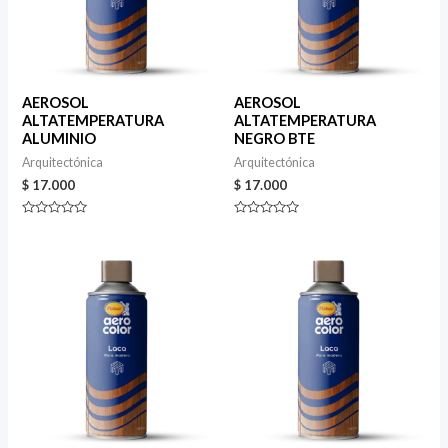
AEROSOL
AEROSOL
ALTATEMPERATURA
ALTATEMPERATURA
ALUMINIO
NEGRO BTE
Arquitectónica
Arquitectónica
$
17.000
$
17.000
Valorado
Valorado
en
en
0
0
de
de
5
5