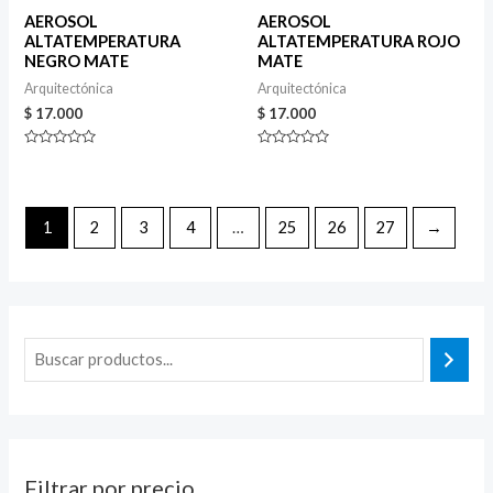
AEROSOL
AEROSOL
ALTATEMPERATURA
ALTATEMPERATURA ROJO
NEGRO MATE
MATE
Arquitectónica
Arquitectónica
$
17.000
$
17.000
Valorado
Valorado
en
en
0
0
de
de
5
5
1
2
3
4
…
25
26
27
→
Filtrar por precio