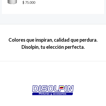
d
V
$
75.000
5
o
a
e
l
n
o
0
r
d
a
e
d
5
o
e
n
0
d
Colores que inspiran, calidad que perdura.
e
5
Disolpin, tu elección perfecta.