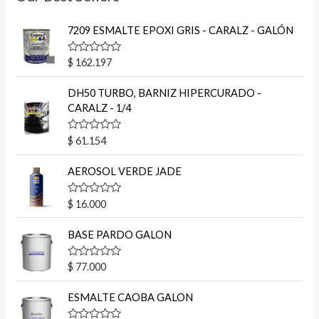
7209 ESMALTE EPOXI GRIS - CARALZ - GALÓN
V
$
162.197
a
l
o
DH50 TURBO, BARNIZ HIPERCURADO -
r
CARALZ - 1/4
a
d
o
V
$
61.154
e
a
n
l
0
o
AEROSOL VERDE JADE
d
r
e
a
5
d
V
$
16.000
o
a
e
l
n
o
BASE PARDO GALON
0
r
d
a
e
d
V
$
77.000
5
o
a
e
l
n
o
ESMALTE CAOBA GALON
0
r
d
a