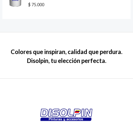
e
d
V
$
75.000
5
o
a
e
l
n
o
0
r
d
a
e
d
5
o
e
n
0
d
Colores que inspiran, calidad que perdura.
e
5
Disolpin, tu elección perfecta.