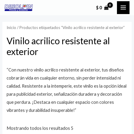
Ir
MAI
P
P
$
0
al
r
r
ME
contenido
e
e
Inicio
/ Productos etiquetados “Vinilo acrilico resistente al exterior”
c
c
Vinilo acrilico resistente al
i
i
exterior
o
o
m
m
í
á
“Con nuestro vinilo acrílico resistente al exterior, tus diseños
n
x
cobrarán vida en cualquier entorno, sin perder intensidad ni
i
i
calidad. Resistente a la intemperie, este vinilo es la opción ideal
para publicidad exterior, señalización duradera y decoración
m
m
que perdura. ¡Destaca en cualquier espacio con colores
o
o
vibrantes y durabilidad insuperable!”
Mostrando todos los resultados 5