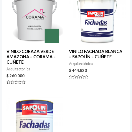
VINILO CORAZA VERDE
VINILO FACHADA BLANCA
AMAZONA – CORAMA –
– SAPOLÍN – CUÑETE
CUÑETE
Arquitectónica
Arquitectónica
$
444.820
$
260.000
Valorado
en
Valorado
0
en
de
0
5
de
5