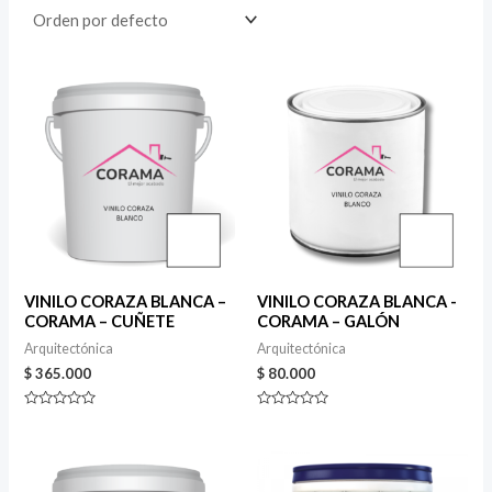
VINILO CORAZA BLANCA –
VINILO CORAZA BLANCA -
CORAMA – CUÑETE
CORAMA – GALÓN
Arquitectónica
Arquitectónica
$
365.000
$
80.000
Valorado
Valorado
en
en
0
0
de
de
5
5