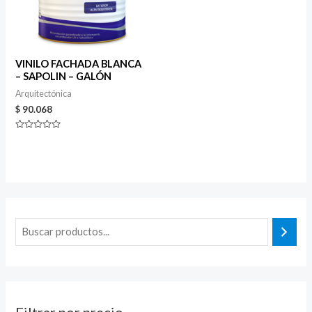
VINILO FACHADA BLANCA
– SAPOLIN – GALÓN
Arquitectónica
$
90.068
Valorado
en
0
de
5
Filtrar por precio