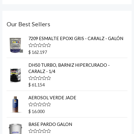
Our Best Sellers
7209 ESMALTE EPOXI GRIS - CARALZ - GALÓN
V
$
162.197
a
l
o
DH50 TURBO, BARNIZ HIPERCURADO -
r
CARALZ - 1/4
a
d
o
V
$
61.154
e
a
n
l
0
o
AEROSOL VERDE JADE
d
r
e
a
5
d
V
$
16.000
o
a
e
l
n
o
BASE PARDO GALON
0
r
d
a