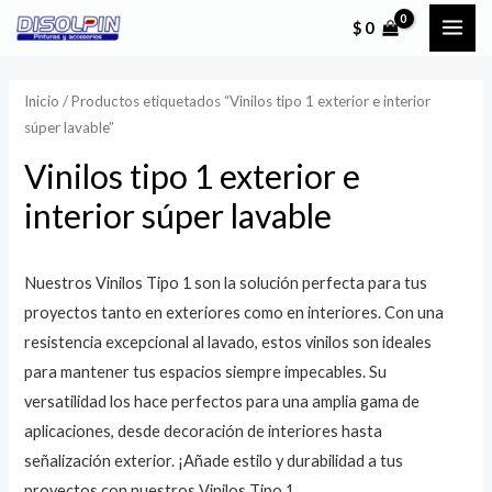
Ir
MAI
$
0
al
ME
contenido
Inicio
/ Productos etiquetados “Vinilos tipo 1 exterior e interior
súper lavable”
Vinilos tipo 1 exterior e
interior súper lavable
Nuestros Vinilos Tipo 1 son la solución perfecta para tus
proyectos tanto en exteriores como en interiores. Con una
resistencia excepcional al lavado, estos vinilos son ideales
para mantener tus espacios siempre impecables. Su
versatilidad los hace perfectos para una amplia gama de
aplicaciones, desde decoración de interiores hasta
señalización exterior. ¡Añade estilo y durabilidad a tus
proyectos con nuestros Vinilos Tipo 1