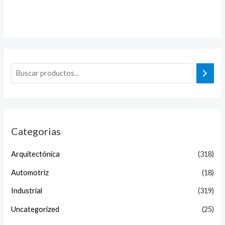
Valorado
en
0
de
5
Categorias
Arquitectónica
(318)
Automotriz
(18)
Industrial
(319)
Uncategorized
(25)