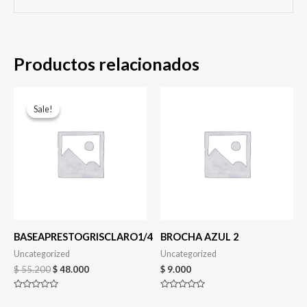
Productos relacionados
Original
Current
price
price
Sale!
Sale!
was:
is:
$ 55.200.
$ 48.000.
BASEAPRESTOGRISCLARO1/4
BROCHA AZUL 2
Uncategorized
Uncategorized
$
55.200
$
48.000
$
9.000
Valorado
Valorado
en
en