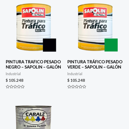
PINTURA TRAFICO PESADO
PINTURA TRÁFICO PESADO
NEGRO – SAPOLIN – GALÓN
VERDE – SAPOLIN – GALÓN
Industrial
Industrial
$
105.248
$
105.248
Valorado
Valorado
en
en
0
0
de
de
5
5