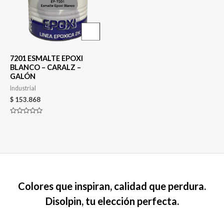
7201 ESMALTE EPOXI
BLANCO – CARALZ –
GALÓN
Industrial
$
153.868
Valorado
en
0
de
5
Colores que inspiran, calidad que perdura.
Disolpin, tu elección perfecta.