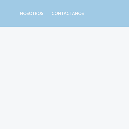
Ir
al
NOSOTROS
CONTÁCTANOS
contenido