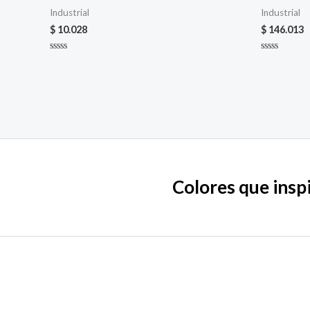
Industrial
Industrial
$
10.028
$
146.013
Valorado
Valorado
en
en
0
0
de
de
5
5
Colores que inspi