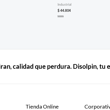
Industrial
$
44.804
Valorado
en
0
de
5
ran, calidad que perdura. Disolpin, tu 
Tienda Online
Corporati