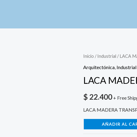
LACA
Inicio
/
Industrial
/ LACA 
MADERA
Arquitectónica
,
Industrial
TRANSPARENTE
LACA MADE
1/4
cantidad
$
22.400
+ Free Ship
LACA MADERA TRANSP
AÑADIR AL CA