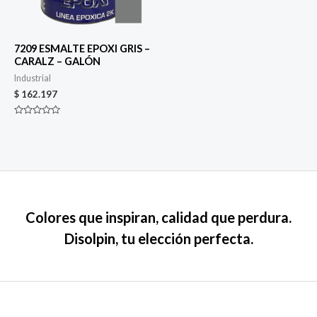
7209 ESMALTE EPOXI GRIS –
CARALZ – GALÓN
Industrial
$
162.197
Valorado
en
0
de
5
Colores que inspiran, calidad que perdura.
Disolpin, tu elección perfecta.