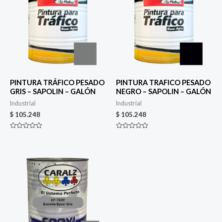
PINTURA TRÁFICO PESADO
PINTURA TRAFICO PESADO
GRIS – SAPOLIN – GALÓN
NEGRO – SAPOLIN – GALÓN
Industrial
Industrial
$
105.248
$
105.248
Valorado
Valorado
en
en
0
0
de
de
5
5