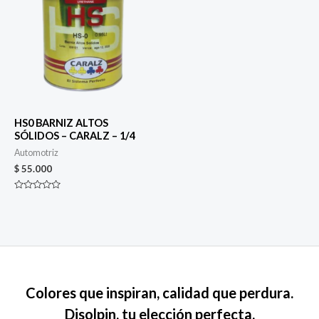
HS0 BARNIZ ALTOS
SÓLIDOS – CARALZ – 1/4
Automotriz
$
55.000
Valorado
en
0
de
5
Colores que inspiran, calidad que perdura.
Disolpin, tu elección perfecta.