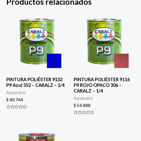
Productos relacionados
PINTURA POLIÉSTER 9132
PINTURA POLIÉSTER 9116
P9 Azul 552 – CARALZ – 1/4
P9 ROJO OPACO 306 –
CARALZ – 1/4
Automotriz
Automotriz
$
80.744
$
54.888
Valorado
en
Valorado
0
en
de
0
5
de
5