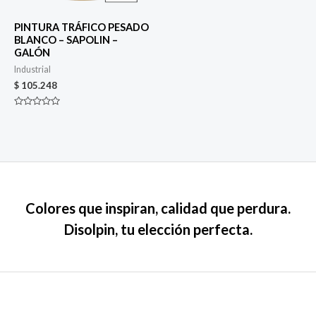
PINTURA TRÁFICO PESADO
BLANCO – SAPOLIN –
GALÓN
Industrial
$
105.248
Valorado
en
0
de
5
Colores que inspiran, calidad que perdura.
Disolpin, tu elección perfecta.