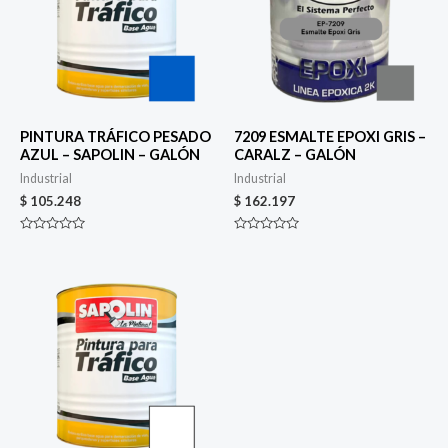
PINTURA TRÁFICO PESADO
7209 ESMALTE EPOXI GRIS –
AZUL – SAPOLIN – GALÓN
CARALZ – GALÓN
Industrial
Industrial
$
105.248
$
162.197
Valorado
Valorado
en
en
0
0
de
de
5
5