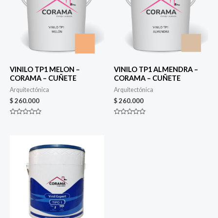
VINILO TP1 MELON –
VINILO TP1 ALMENDRA –
CORAMA – CUÑETE
CORAMA – CUÑETE
Arquitectónica
Arquitectónica
$
260.000
$
260.000
Valorado
Valorado
en
en
0
0
de
de
5
5