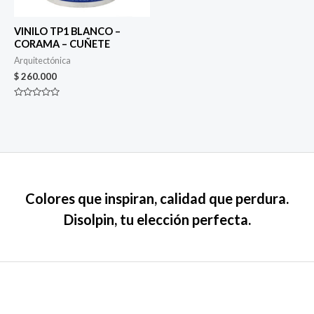
VINILO TP1 BLANCO –
CORAMA – CUÑETE
Arquitectónica
$
260.000
Valorado
en
0
de
5
Colores que inspiran, calidad que perdura.
Disolpin, tu elección perfecta.