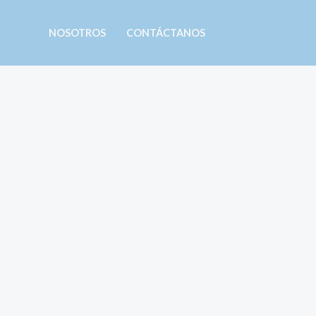
Ir
al
NOSOTROS
CONTÁCTANOS
contenido