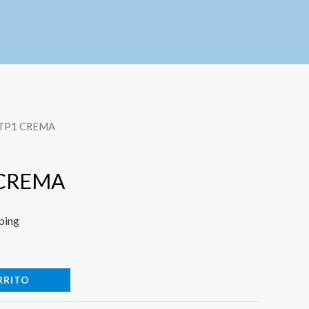
 TP1 CREMA
 CREMA
ping
RRITO