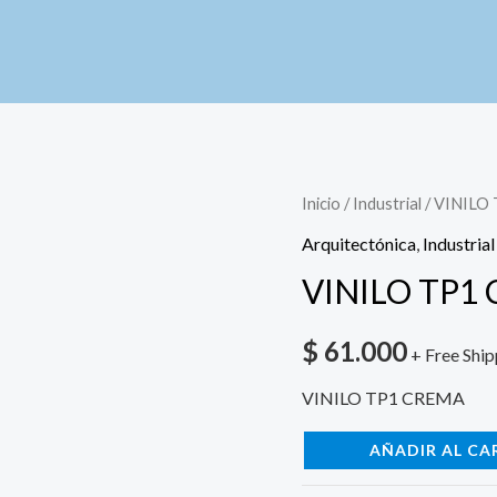
VINILO
Inicio
/
Industrial
/ VINILO
TP1
Arquitectónica
,
Industrial
CREMA
VINILO TP1
cantidad
$
61.000
+ Free Ship
VINILO TP1 CREMA
AÑADIR AL CA