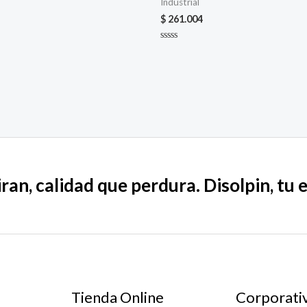
Industrial
$
261.004
Valorado
en
0
de
5
ran, calidad que perdura. Disolpin, tu 
Tienda Online
Corporati