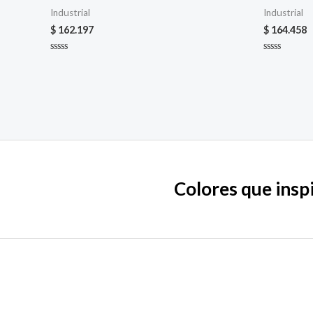
Industrial
Industrial
$
162.197
$
164.458
Valorado
Valorado
en
en
0
0
de
de
5
5
Colores que inspi