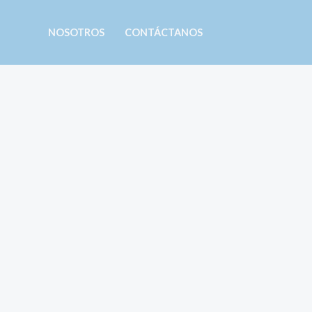
Ir
al
NOSOTROS
CONTÁCTANOS
contenido