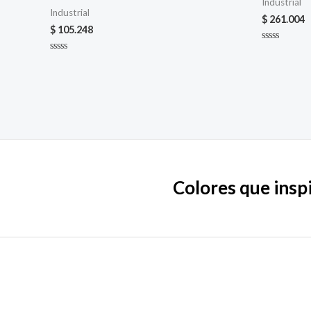
Industrial
Industrial
$
261.004
$
105.248
Valorado
en
Valorado
0
en
de
0
5
de
5
Colores que inspi