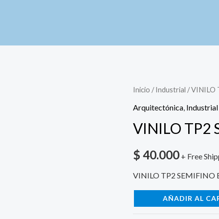
VINILO
Inicio
/
Industrial
/ VINILO
TP2
Arquitectónica
,
Industrial
SEMIFINO
VINILO TP2
BLANCO
GALON
$
40.000
+ Free Ship
cantidad
VINILO TP2 SEMIFIN
AÑADIR AL CA