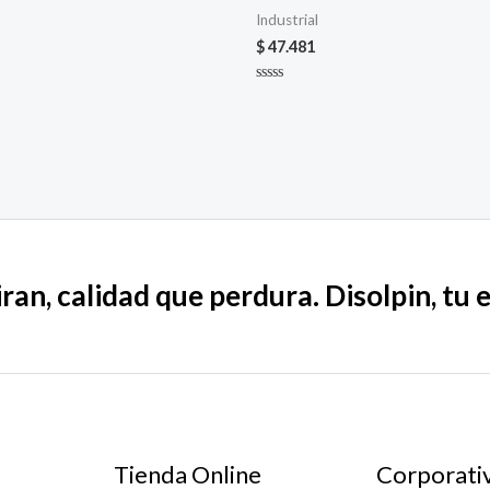
Industrial
$
47.481
Valorado
en
0
de
5
ran, calidad que perdura. Disolpin, tu 
Tienda Online
Corporati