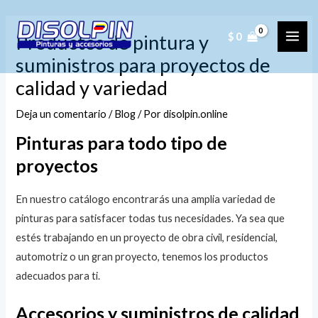
Ir
Post
MAI
al
navigation
ME
Productos de pintura y
$
0
contenido
suministros para proyectos de
calidad y variedad
Deja un comentario
/
Blog
/ Por
disolpin.online
Pinturas para todo tipo de
proyectos
En nuestro catálogo encontrarás una amplia variedad de
pinturas para satisfacer todas tus necesidades. Ya sea que
estés trabajando en un proyecto de obra civil, residencial,
automotriz o un gran proyecto, tenemos los productos
adecuados para ti.
Accesorios y suministros de calidad